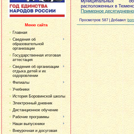
муниципальных обр
расположенных в Тюменс
Примерное десятидневное
Просмотров:
587
|
Добавил:
bor
Меню сайта
Главная
Сведения об
образовательной
организации
Государственная итоговая
аттестация
Сведения об организации
отдыха детей и их
оздоровлении
Филиалы
Учебники
История Боровинской школы
Электронный дневник
Дистанционное обучение
Рабочие программы
Наши выпускники
Внеурочная и досуговая