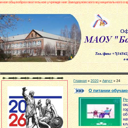
овательное учреждение Заводоуковского муниципального округа «Боровинск
Главная
»
2020
»
Август
»
24
О питании обучаю
Ре
ок
го
о
на
к