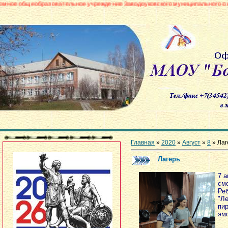
зовательное учреждение Заводоуковского муниципального округа «Боровин
Главная
»
2020
»
Август
»
8
» Лаг
Лагерь
7 а
сме
Ре
"Л
пи
эм