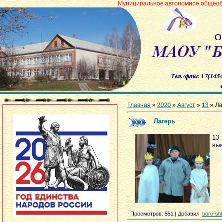
Муниципальное автономное общеобразовательное 
Главная
»
2020
»
Август
»
13
» Ла
Лагерь
13
вы
Просмотров
: 551 |
Добавил
:
boro-sh