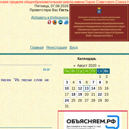
 общеобразовательная школа имени Героя Советского Союза Н.М.Щукина» с.
Пятница, 07.08.2026
Приветствую Вас
Гость
Добавить в Избранное
Главная
|
Регистрация
|
Вход
Календарь
«
Август 2020
»
19:19
Пн
Вт
Ср
Чт
Пт
Сб
Вс
1
2
 песен "Из песни слов не
3
4
5
6
7
8
9
10
11
12
13
14
15
16
17
18
19
20
21
22
23
24
25
26
27
28
29
30
31