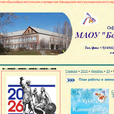
овательное учреждение Заводоуковского муниципального округа «Боровинск
Главная
»
2015
»
Декабрь
»
29
» 
План работы в зимн
"