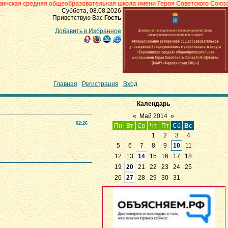
яя общеобразовательная школа имени Героя Советского Союза Н.М.Щукина»
Суббота, 08.08.2026
Приветствую Вас
Гость
Добавить в Избранное
Главная
|
Регистрация
|
Вход
Календарь
«
Май 2014
»
02:26
Пн
Вт
Ср
Чт
Пт
Сб
Вс
1
2
3
4
5
6
7
8
9
10
11
12
13
14
15
16
17
18
19
20
21
22
23
24
25
26
27
28
29
30
31