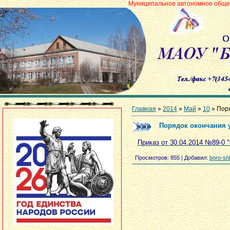
Муниципальное автономное общеобразовательн
Главная
»
2014
»
Май
»
10
» Поря
Порядок окончания у
Приказ от 30.04.2014 №89-0 
Просмотров
: 855 |
Добавил
:
boro-sh