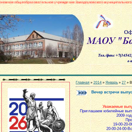
бразовательное учреждение Заводоуковского муниципального округа «Боров
Главная
»
2014
»
Январь
»
27
» В
Вечер встречи выпу
Уважаемые выпу
Приглашаем юбилейные выпус
2009 год
Про
19-00-20-
20-00-24-00-В