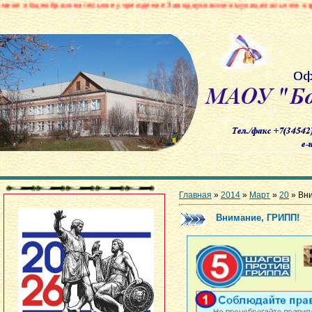
вательное учреждение Заводоуковского муниципального округа «Боровинск
Главная
»
2014
»
Март
»
20
» Вн
Внимание, ГРИПП!