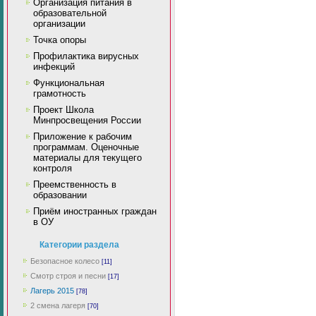
Организация питания в
образовательной
организации
Точка опоры
Профилактика вирусных
инфекций
Функциональная
грамотность
Проект Школа
Минпросвещения России
Приложение к рабочим
программам. Оценочные
материалы для текущего
контроля
Преемственность в
образовании
Приём иностранных граждан
в ОУ
Категории раздела
Безопасное колесо
[11]
Смотр строя и песни
[17]
Лагерь 2015
[78]
2 смена лагеря
[70]