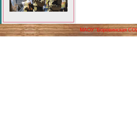
МАОУ "Боровинская СО