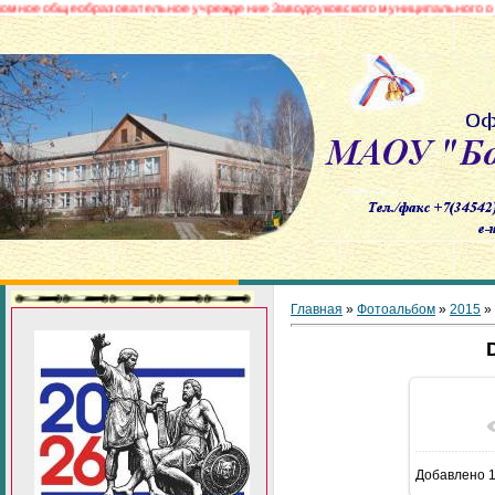
общеобразовательное учреждение Заводоуковского муниципального округа «
Главная
»
Фотоальбом
»
2015
»
В реа
Добавлено
1