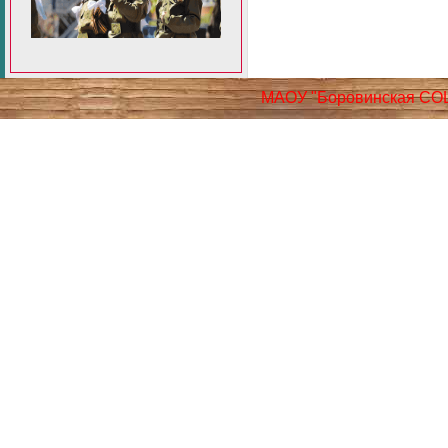
МАОУ "Боровинская СО