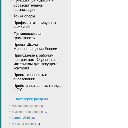
Организация питания в
образовательной
организации
Точка опоры
Профилактика вирусных
инфекций
Функциональная
грамотность
Проект Школа
Минпросвещения России
Приложение к рабочим
программам. Оценочные
материалы для текущего
контроля
Преемственность в
образовании
Приём иностранных граждан
в ОУ
Категории раздела
Безопасное колесо
[11]
Смотр строя и песни
[17]
Лагерь 2015
[78]
2 смена лагеря
[70]