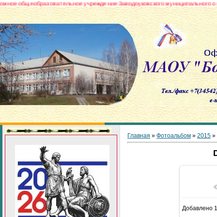
бщеобразовательное учреждение Заводоуковского муниципального округа «
Главная
»
Фотоальбом
»
2015
»
В реа
Добавлено
1