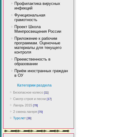
Профилактика вирусных
инфекций
Функциональная
грамотность
Проект Школа
Минпросвещения России
Приложение к рабочим
программам. Оценочные
материалы для текущего
контроля
Преемственность в
образовании
Приём иностранных граждан
в ОУ
Категории раздела
Безопасное колесо
[11]
Смотр строя и песни
[17]
Лагерь 2015
[78]
2 смена лагеря
[70]
Турслет
[36]