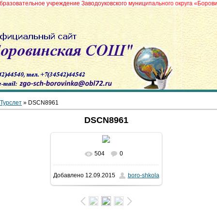
ьное учреждение Заводоуковского муниципального округа «Боровинская сре
Турслет
» DSCN8961
DSCN8961
504
0
В реальном размере
1024x768
/
Добавлено
12.09.2015
boro-shkola
377.6Kb