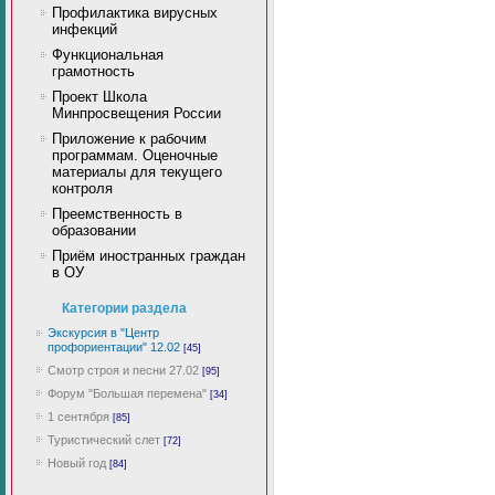
Профилактика вирусных
инфекций
Функциональная
грамотность
Проект Школа
Минпросвещения России
Приложение к рабочим
программам. Оценочные
материалы для текущего
контроля
Преемственность в
образовании
Приём иностранных граждан
в ОУ
Категории раздела
Экскурсия в "Центр
профориентации" 12.02
[45]
Смотр строя и песни 27.02
[95]
Форум "Большая перемена"
[34]
1 сентября
[85]
Туристический слет
[72]
Новый год
[84]