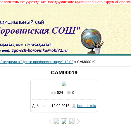
ное учреждение Заводоуковского муниципального округа «Боровинская сред
Экскурсия в "Центр профориентации" 12.02
» CAM00019
CAM00019
524
0
В реальном размере
1024x768
/
Добавлено
12.02.2016
boro-shkola
150.3Kb