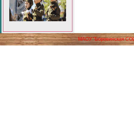
МАОУ "Боровинская СО