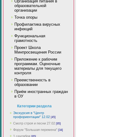
Организация питания в
образовательной
организации
Точка опоры
Профилактика вирусных
инфекций
Функциональная
грамотность
Проект Школа
Минпросвещения России
Приложение к рабочим
программам. Оценочные
материалы для текущего
контроля
Преемственность в
образовании
Приём иностранных граждан
в ОУ
Категории раздела
Экскурсия в "Центр
профориентации" 12.02
[45]
Смотр строя и песни 27.02
[95]
Форум "Большая перемена"
[34]
1 сентября
[85]