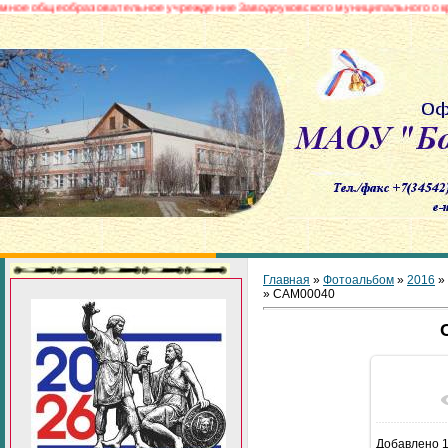
щеобразовательное учреждение Заводоуковского муниципального округа «Б
Главная
»
Фотоальбом
»
2016
»
» CAM00040
В реа
Добавлено
1