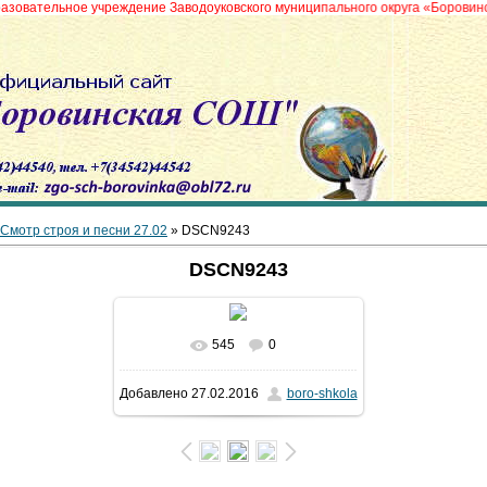
ое учреждение Заводоуковского муниципального округа «Боровинская средн
Смотр строя и песни 27.02
» DSCN9243
DSCN9243
545
0
В реальном размере
800x600
/
Добавлено
27.02.2016
boro-shkola
108.1Kb