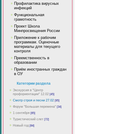
Профилактика вирусных
инфекций
Функциональная
грамотность
Проект Школа
Минпросвещения России
Приложение к рабочим
программам. Оценочные
материалы для текущего
контроля
Преемственность в
образовании
Приём иностранных граждан
в ОУ
Категории раздела
Экскурсия в "Центр
профориентации" 12.02
[45]
Смотр строя и песни 27.02
[95]
Форум "Большая перемена"
[34]
1 сентября
[85]
Туристический слет
[72]
Новый год
[84]