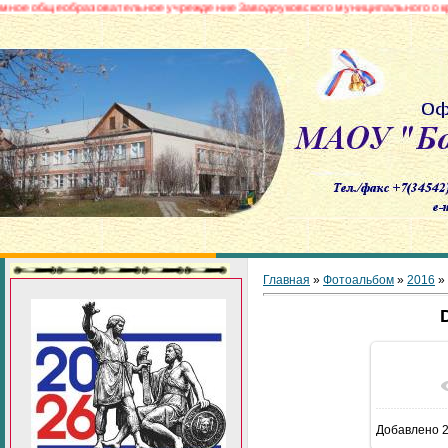
щеобразовательное учреждение Заводоуковского муниципального округа «Б
Главная
»
Фотоальбом
»
2016
»
В реа
Добавлено
2