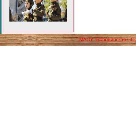
МАОУ "Боровинская СО