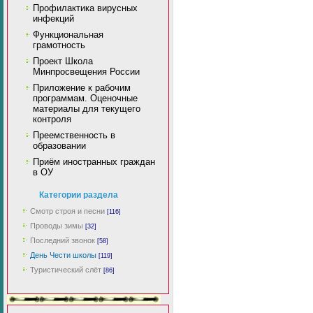
Профилактика вирусных
инфекций
Функциональная
грамотность
Проект Школа
Минпросвещения России
Приложение к рабочим
программам. Оценочные
материалы для текущего
контроля
Преемственность в
образовании
Приём иностранных граждан
в ОУ
Категории раздела
Смотр строя и песни
[116]
Проводы зимы
[32]
Последний звонок
[58]
День Чести школы
[119]
Туристический слёт
[86]