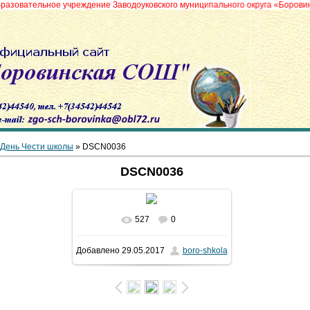
ное учреждение Заводоуковского муниципального округа «Боровинская сре
День Чести школы
» DSCN0036
DSCN0036
527
0
В реальном размере
692x600
/
Добавлено
29.05.2017
boro-shkola
148.6Kb