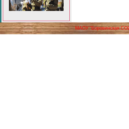
МАОУ "Боровинская СО