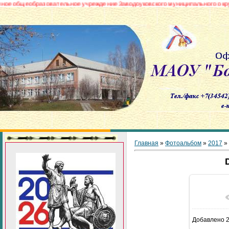
еобразовательное учреждение Заводоуковского муниципального округа «Бо
Главная
»
Фотоальбом
»
2017
»
В реа
Добавлено
2