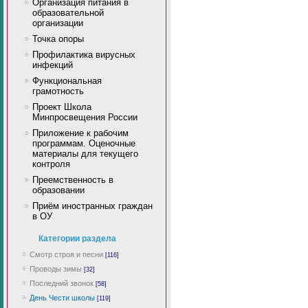
Организация питания в
образовательной
организации
Точка опоры
Профилактика вирусных
инфекций
Функциональная
грамотность
Проект Школа
Минпросвещения России
Приложение к рабочим
программам. Оценочные
материалы для текущего
контроля
Преемственность в
образовании
Приём иностранных граждан
в ОУ
Категории раздела
Смотр строя и песни
[116]
Проводы зимы
[32]
Последний звонок
[58]
День Чести школы
[119]