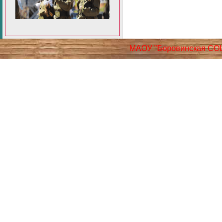
МАОУ "Боровинская СО