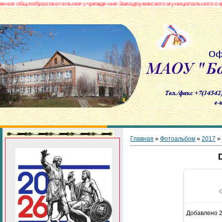
щеобразовательное учреждение Заводоуковского муниципального округа «Б
Главная
»
Фотоальбом
»
2017
»
В реа
Добавлено
2