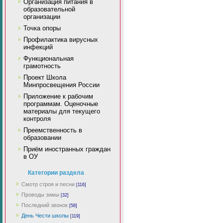
Организация питания в
образовательной
организации
Точка опоры
Профилактика вирусных
инфекций
Функциональная
грамотность
Проект Школа
Минпросвещения России
Приложение к рабочим
программам. Оценочные
материалы для текущего
контроля
Преемственность в
образовании
Приём иностранных граждан
в ОУ
Категории раздела
Смотр строя и песни
[116]
Проводы зимы
[32]
Последний звонок
[58]
День Чести школы
[119]