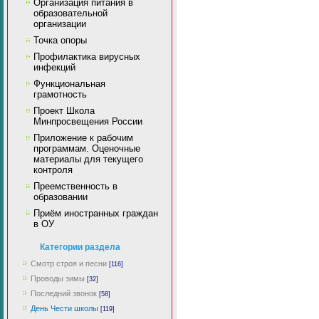
Организация питания в
образовательной
организации
Точка опоры
Профилактика вирусных
инфекций
Функциональная
грамотность
Проект Школа
Минпросвещения России
Приложение к рабочим
программам. Оценочные
материалы для текущего
контроля
Преемственность в
образовании
Приём иностранных граждан
в ОУ
Категории раздела
Смотр строя и песни
[116]
Проводы зимы
[32]
Последний звонок
[58]
День Чести школы
[119]