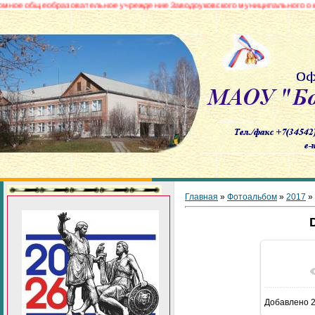
бщеобразовательное учреждение Заводоуковского муниципального округа «Б
Главная
»
Фотоальбом
»
2017
»
В реа
Добавлено
2