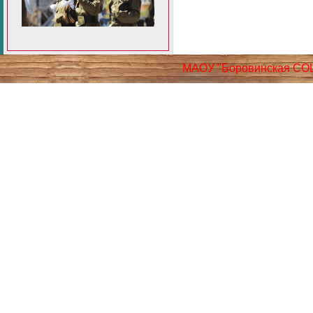
МАОУ "Боровинская СО