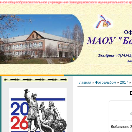
щеобразовательное учреждение Заводоуковского муниципального округа «Бо
Главная
»
Фотоальбом
»
2017
»
В реа
Добавлено
2