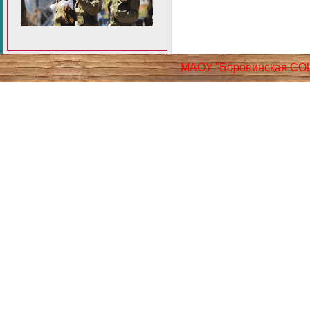
МАОУ "Боровинская СО