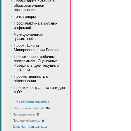
Организация питания в
образовательной
организации
Точка опоры
Профилактика вирусных
инфекций
Функциональная
грамотность
Проект Школа
Минпросвещения России
Приложение к рабочим
программам. Оценочные
материалы для текущего
контроля
Преемственность в
образовании
Приём иностранных граждан
в ОУ
Категории раздела
Смотр строя и песни
[116]
Проводы зимы
[32]
Последний звонок
[58]
День Чести школы
[119]