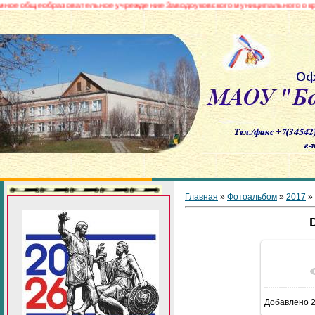
бщеобразовательное учреждение Заводоуковского муниципального округа «Б
Главная
»
Фотоальбом
»
2017
»
В реа
Добавлено
2