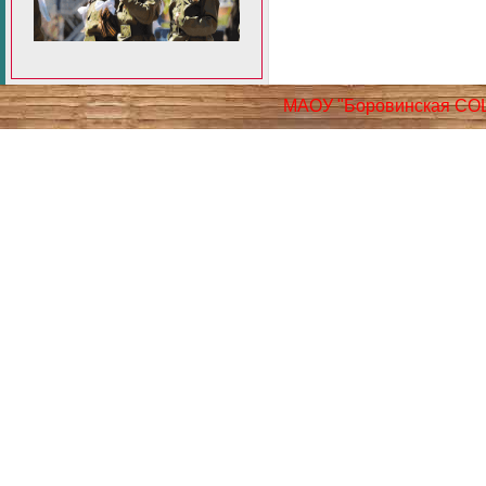
МАОУ "Боровинская СО