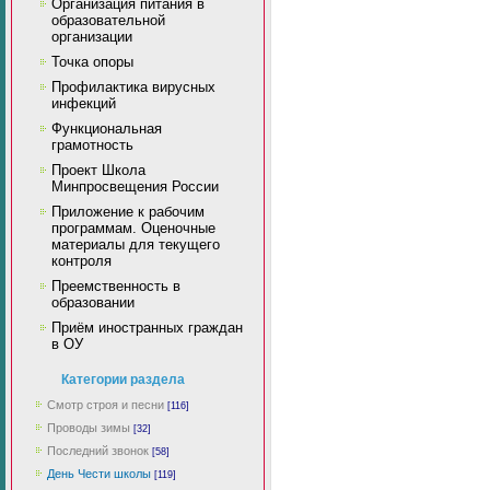
Организация питания в
образовательной
организации
Точка опоры
Профилактика вирусных
инфекций
Функциональная
грамотность
Проект Школа
Минпросвещения России
Приложение к рабочим
программам. Оценочные
материалы для текущего
контроля
Преемственность в
образовании
Приём иностранных граждан
в ОУ
Категории раздела
Смотр строя и песни
[116]
Проводы зимы
[32]
Последний звонок
[58]
День Чести школы
[119]