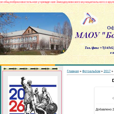
образовательное учреждение Заводоуковского муниципального округа «Боро
Главная
»
Фотоальбом
»
2017
»
В реа
Добавлено
2