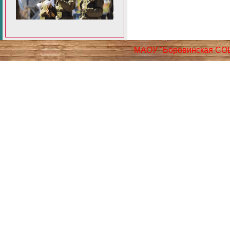
МАОУ "Боровинская СО