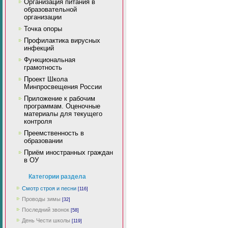
Организация питания в
образовательной
организации
Точка опоры
Профилактика вирусных
инфекций
Функциональная
грамотность
Проект Школа
Минпросвещения России
Приложение к рабочим
программам. Оценочные
материалы для текущего
контроля
Преемственность в
образовании
Приём иностранных граждан
в ОУ
Категории раздела
Смотр строя и песни
[116]
Проводы зимы
[32]
Последний звонок
[58]
День Чести школы
[119]