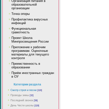
Организация питания в
образовательной
организации
Точка опоры
Профилактика вирусных
инфекций
Функциональная
грамотность
Проект Школа
Минпросвещения России
Приложение к рабочим
программам. Оценочные
материалы для текущего
контроля
Преемственность в
образовании
Приём иностранных граждан
в ОУ
Категории раздела
Смотр строя и песни
[116]
Проводы зимы
[32]
Последний звонок
[58]
День Чести школы
[119]