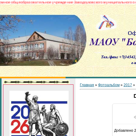
бщеобразовательное учреждение Заводоуковского муниципального округа «Б
Главная
»
Фотоальбом
»
2017
»
В реа
Добавлено
2