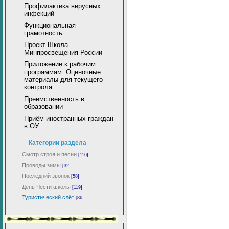
Профилактика вирусных
инфекций
Функциональная
грамотность
Проект Школа
Минпросвещения России
Приложение к рабочим
программам. Оценочные
материалы для текущего
контроля
Преемственность в
образовании
Приём иностранных граждан
в ОУ
Категории раздела
Смотр строя и песни
[116]
Проводы зимы
[32]
Последний звонок
[58]
День Чести школы
[119]
Туристический слёт
[86]