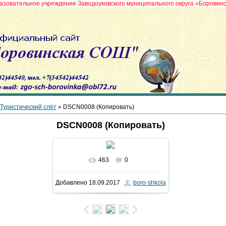
ьное учреждение Заводоуковского муниципального округа «Боровинская сре
Туристический слёт
» DSCN0008 (Копировать)
DSCN0008 (Копировать)
463
0
В реальном размере
1024x768
/
Добавлено
18.09.2017
boro-shkola
477.8Kb