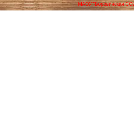
МАОУ "Боровинская СО