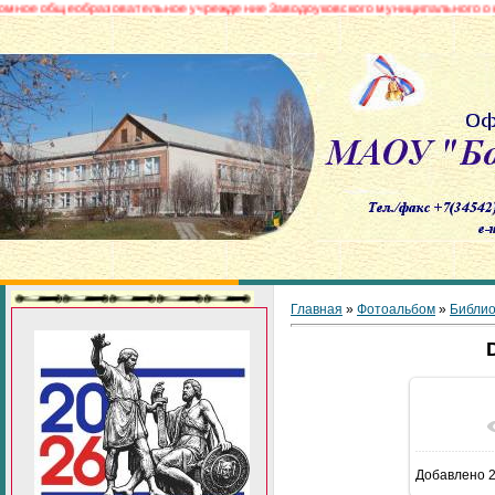
бщеобразовательное учреждение Заводоуковского муниципального округа «
Главная
»
Фотоальбом
»
Библио
В реа
Добавлено
2