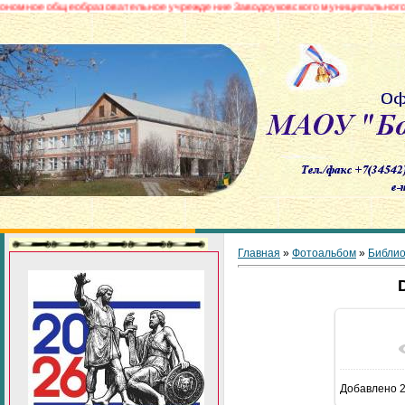
 общеобразовательное учреждение Заводоуковского муниципального округа
Главная
»
Фотоальбом
»
Библио
В реа
Добавлено
2