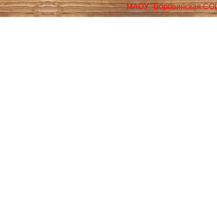
МАОУ "Боровинская СО