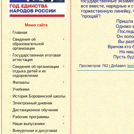
государственные экзамены
все вместе, нарядные и 
торжественную линейку, 
"прощай"!
Пришла п
Меню сайта
Однако в
Последн
Главная
Он поло
Сведения об
Вы разб
образовательной
Врачом кто 
организации
Но наш
Государственная итоговая
Пусть буд
аттестация
Просмотров:
782
|
Добавил:
bor
Сведения об организации
отдыха детей и их
оздоровлении
Филиалы
Учебники
История Боровинской школы
Электронный дневник
Дистанционное обучение
Рабочие программы
Наши выпускники
Внеурочная и досуговая