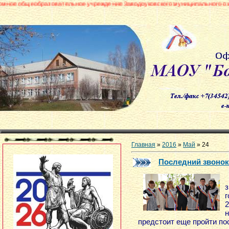
бразовательное учреждение Заводоуковского муниципального округа «Боро
Главная
»
2016
»
Май
»
24
Последний звонок
з
г
2
предстоит еще пройти п