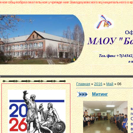
вательное учреждение Заводоуковского муниципального округа «Боровинск
Главная
»
2016
»
Май
»
06
Митинг
м
г
О
в
в