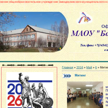
азовательное учреждение Заводоуковского муниципального округа «Боровин
Главная
»
2016
»
Май
»
6
» Мити
Митинг
м
П
п
а
ш