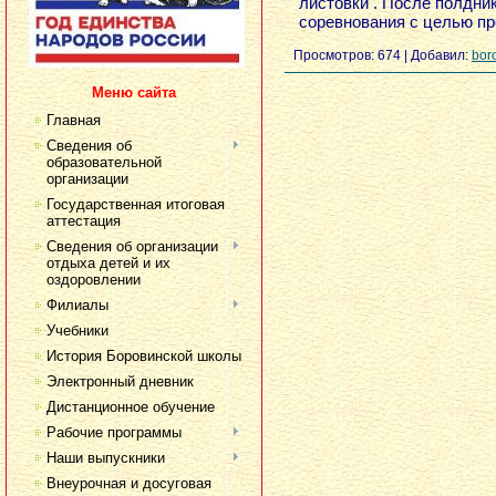
листовки . После полдни
соревнования с целью пр
Просмотров:
674
|
Добавил:
bor
Меню сайта
Главная
Сведения об
образовательной
организации
Государственная итоговая
аттестация
Сведения об организации
отдыха детей и их
оздоровлении
Филиалы
Учебники
История Боровинской школы
Электронный дневник
Дистанционное обучение
Рабочие программы
Наши выпускники
Внеурочная и досуговая