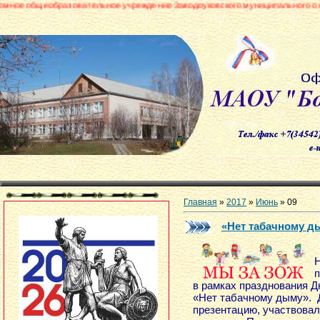
овательное учреждение Заводоуковского муниципального округа «Боровинс
Главная
»
2017
»
Июнь
»
09
«Нет табачному д
Н
п
в рамках празднования 
«Нет табачному дыму». 
презентацию, участвовал