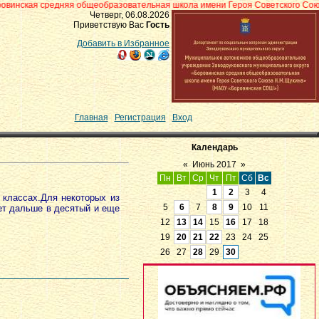
яя общеобразовательная школа имени Героя Советского Союза Н.М.Щукина» 
Четверг, 06.08.2026
Приветствую Вас
Гость
Добавить в Избранное
Главная
|
Регистрация
|
Вход
Календарь
«
Июнь 2017
»
Пн
Вт
Ср
Чт
Пт
Сб
Вс
1
2
3
4
классах.Для некоторых из
5
6
7
8
9
10
11
ет дальше в десятый и еще
12
13
14
15
16
17
18
19
20
21
22
23
24
25
26
27
28
29
30