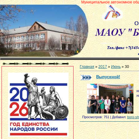
Муниципальное автономное общеобразовательно
Главная
»
2017
»
Июнь
»
30
Выпускной!
н
н
Просмотров:
751
|
Добавил:
boro-sh