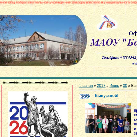
овательное учреждение Заводоуковского муниципального округа «Боровинс
Главная
»
2017
»
Июнь
»
30
» Вы
Выпускной!
п
к
к
ш
и
з