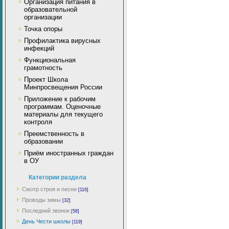
Организация питания в
образовательной
организации
Точка опоры
Профилактика вирусных
инфекций
Функциональная
грамотность
Проект Школа
Минпросвещения России
Приложение к рабочим
программам. Оценочные
материалы для текущего
контроля
Преемственность в
образовании
Приём иностранных граждан
в ОУ
Категории раздела
Смотр строя и песни
[116]
Проводы зимы
[32]
Последний звонок
[58]
День Чести школы
[119]