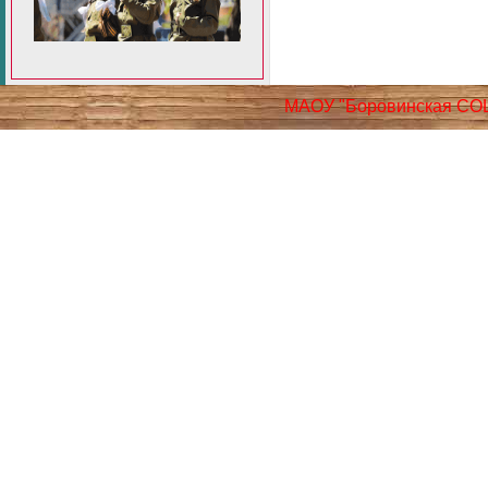
МАОУ "Боровинская СО