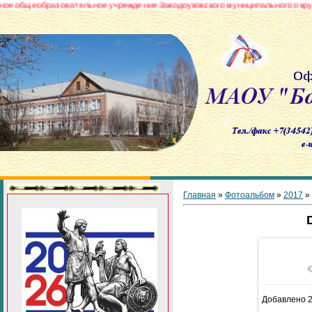
образовательное учреждение Заводоуковского муниципального округа «Бор
Главная
»
Фотоальбом
»
2017
»
В реа
Добавлено
2