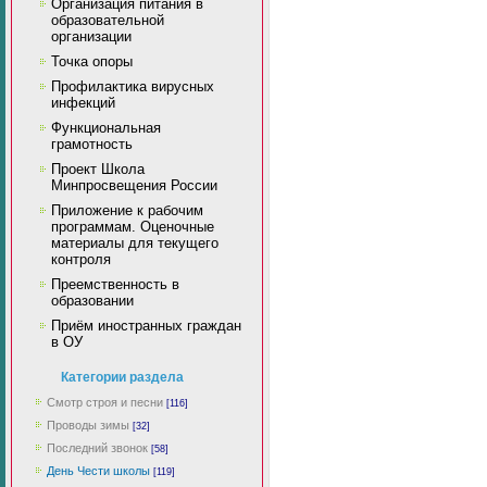
Организация питания в
образовательной
организации
Точка опоры
Профилактика вирусных
инфекций
Функциональная
грамотность
Проект Школа
Минпросвещения России
Приложение к рабочим
программам. Оценочные
материалы для текущего
контроля
Преемственность в
образовании
Приём иностранных граждан
в ОУ
Категории раздела
Смотр строя и песни
[116]
Проводы зимы
[32]
Последний звонок
[58]
День Чести школы
[119]