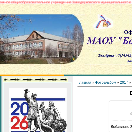
бщеобразовательное учреждение Заводоуковского муниципального округа «
Главная
»
Фотоальбом
»
2017
»
В реа
Добавлено
2