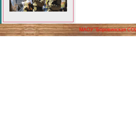
МАОУ "Боровинская СО