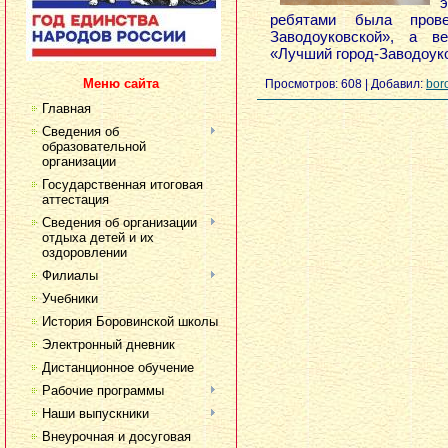
ребятами была прове
Заводоуковской», а в
«Лучший город-Заводоук
Меню сайта
Просмотров:
608
|
Добавил:
bor
Главная
Сведения об
образовательной
организации
Государственная итоговая
аттестация
Сведения об организации
отдыха детей и их
оздоровлении
Филиалы
Учебники
История Боровинской школы
Электронный дневник
Дистанционное обучение
Рабочие программы
Наши выпускники
Внеурочная и досуговая