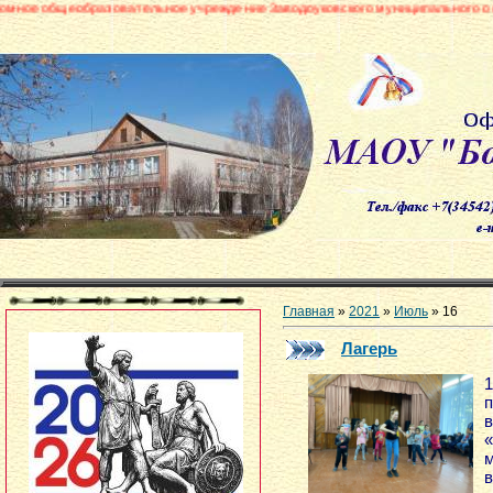
зовательное учреждение Заводоуковского муниципального округа «Боровинс
Главная
»
2021
»
Июль
»
16
Лагерь
1