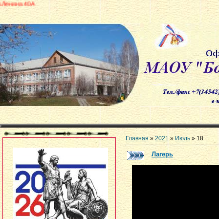
Главная
»
2021
»
Июль
»
18
Лагерь