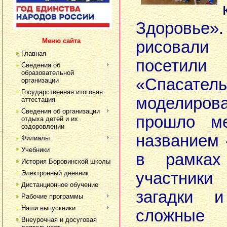
Здоровь
Меню сайта
рисовали
Главная
посети
Сведения об
образовательной
«Спасат
организации
Государственная итоговая
моделиров
аттестация
Сведения об организации
прошло ме
отдыха детей и их
оздоровлении
названием 
Филиалы
Учебники
в рамках
История Боровинской школы
Электронный дневник
участник
Дистанционное обучение
загадки 
Рабочие программы
Наши выпускники
сложны
Внеурочная и досуговая