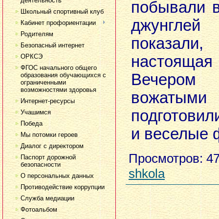
деятельность
побывали 
Школьный спортивный клуб
джунгле
Кабинет профориентации
Родителям
показал
Безопасный интернет
ОРКСЭ
настоящ
ФГОС начального общего
Вечером
образования обучающихся с
ограниченными
возможностями здоровья
вожаты
Интернет-ресурсы
подготовил
Учашимся
Победа
и веселые 
Мы потомки героев
Диалог с директором
Просмотров
: 4
Паспорт дорожной
безопасности
shkola
О персональных данных
Противодействие коррупции
Служба медиации
Фотоальбом