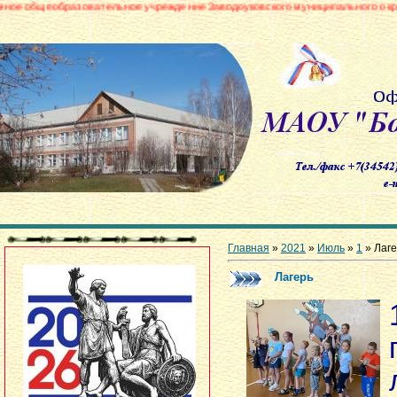
овательное учреждение Заводоуковского муниципального округа «Боровинс
Главная
»
2021
»
Июль
»
1
» Лаге
Лагерь